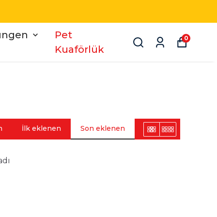
üngen
Pet
0
Kuaförlük
n
İlk eklenen
Son eklenen
adı