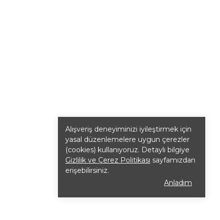
Alışveriş deneyiminizi iyileştirmek için
yasal düzenlemelere uygun çerezler
(cookies) kullanıyoruz. Detaylı bilgiye
Gizlilik ve Çerez Politikası
sayfamızdan
erişebilirsiniz.
Anladım