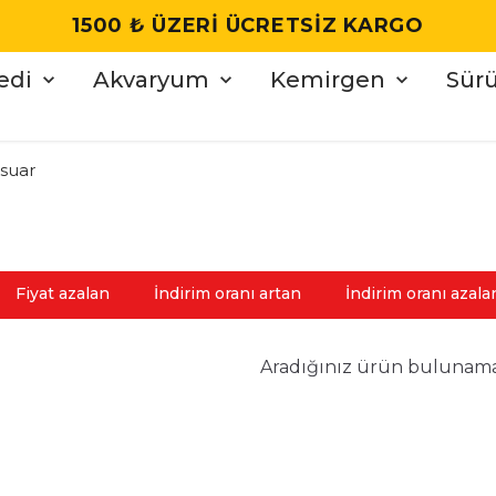
1500 ₺ ÜZERI ÜCRETSIZ KARGO
edi
Akvaryum
Kemirgen
Sür
suar
Fiyat azalan
İndirim oranı artan
İndirim oranı azala
Aradığınız ürün bulunam