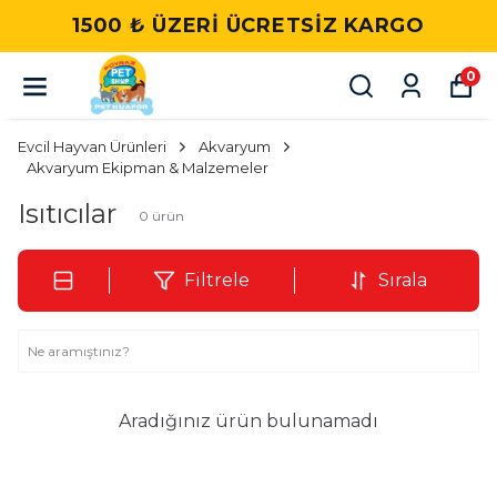
1500 ₺ ÜZERI ÜCRETSIZ KARGO
0
Evcil Hayvan Ürünleri
Akvaryum
Akvaryum Ekipman & Malzemeler
Isıtıcılar
0
ürün
Filtrele
Sırala
Aradığınız ürün bulunamadı