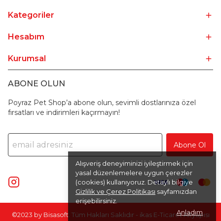
Kategoriler
Hesabım
Kurumsal
ABONE OLUN
Poyraz Pet Shop’a abone olun, sevimli dostlarınıza özel
fırsatları ve indirimleri kaçırmayın!
Abone Ol
Alışveriş deneyiminizi iyileştirmek için
yasal düzenlemelere uygun çerezler
(cookies) kullanıyoruz. Detaylı bilgiye
Gizlilik ve Çerez Politikası
sayfamızdan
erişebilirsiniz.
Anladım
©2023 by
Bisasoft
. Tüm Hakları Saklıdır - ikas E-Ticaret
Altyapısı