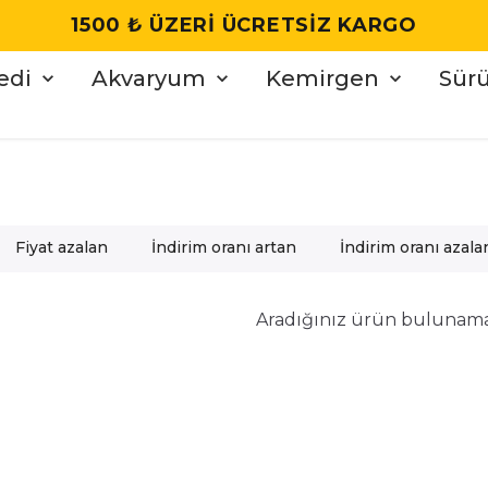
1500 ₺ ÜZERI ÜCRETSIZ KARGO
edi
Akvaryum
Kemirgen
Sür
Fiyat azalan
İndirim oranı artan
İndirim oranı azala
Aradığınız ürün bulunam