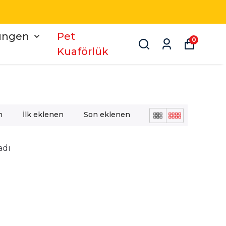
üngen
Pet
0
Kuaförlük
n
İlk eklenen
Son eklenen
adı