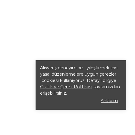
Alışveriş deneyiminizi iyileştirmek için
yasal düzenlemelere uygun çerezler
(cookies) kullanıyoruz. Detaylı bilgiye
Gizlilik ve Çerez Politikası
sayfamızdan
erişebilirsiniz.
Anladım